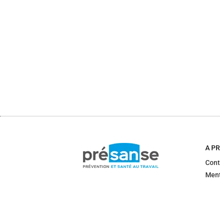
A P
Cont
Ment