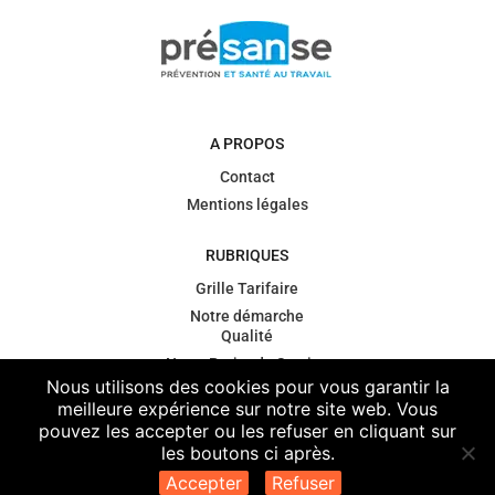
A PROPOS
Contact
Mentions légales
RUBRIQUES
Grille Tarifaire
Notre démarche
Qualité
Notre Projet de Service
Nous utilisons des cookies pour vous garantir la
Gouvernance
meilleure expérience sur notre site web. Vous
Contexte
pouvez les accepter ou les refuser en cliquant sur
règlementaire
les boutons ci après.
Vos données
Accepter
Refuser
personnelles de santé