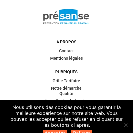
A PROPOS
Contact
Mentions légales
RUBRIQUES
Grille Tarifaire
Notre démarche
Qualité
Notre Projet de Service
Nous utilisons des cookies pour vous garantir la
Gouvernance
meilleure expérience sur notre site web. Vous
Contexte
pouvez les accepter ou les refuser en cliquant sur
règlementaire
les boutons ci après.
Vos données