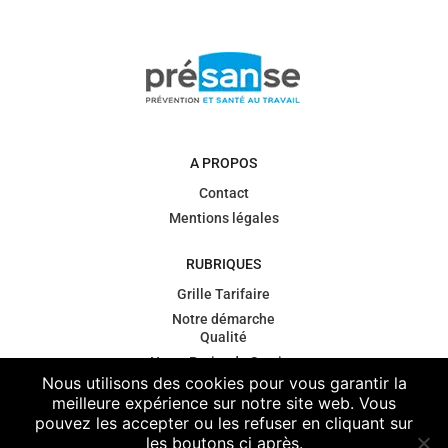
A PROPOS
Contact
Mentions légales
RUBRIQUES
Grille Tarifaire
Notre démarche
Qualité
Notre Projet de Service
Nous utilisons des cookies pour vous garantir la
Gouvernance
meilleure expérience sur notre site web. Vous
Contexte
pouvez les accepter ou les refuser en cliquant sur
règlementaire
les boutons ci après.