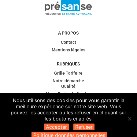
A PROPOS
Contact
Mentions légales
RUBRIQUES
Grille Tarifaire
Notre démarche
Qualité
Notre Projet de Service
Nous utilisons des cookies pour vous garantir la
Gouvernance
meilleure expérience sur notre site web. Vous
Contexte
pouvez les accepter ou les refuser en cliquant sur
règlementaire
les boutons ci après.
Vos données
Accepter
Refuser
personnelles de santé
Politique données personnelles