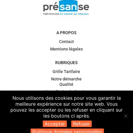
A PROPOS
Contact
Mentions légales
RUBRIQUES
Grille Tarifaire
Notre démarche
Qualité
Notre Projet de Service
Nous utilisons des cookies pour vous garantir la
Gouvernance
meilleure expérience sur notre site web. Vous
Contexte
pouvez les accepter ou les refuser en cliquant sur
règlementaire
les boutons ci après.
Vos données
Accepter
Refuser
personnelles de santé
Politique données personnelles